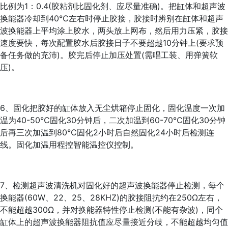
比例为1：0.4(胶粘剂比固化剂、应尽量准确)。把缸体和超声波
换能器冷却到40℃左右时停止胶接，胶接时辨别在缸体和超声
波换能器上平均涂上胶水，两头放上网布，然后用力压紧，胶接
速度要快，每次配置胶水后胶接日子不要超越10分钟上(要求预
备任务做的充沛)。胶完后停止加压处置(需唱工装、用弹簧软
压)。
6、固化把胶好的缸体放入无尘烘箱停止固化，固化温度一次加
温为40-50℃固化30分钟后，二次加温到60-70℃固化30分钟
后再三次加温到80℃固化2小时后自然固化24小时后检测连
线。固化加温用程控智能温控仪控制。
7、检测超声波清洗机对固化好的超声波换能器停止检测，每个
换能器(60W、22、25、28KHZ)的胶接阻抗约在250Ω左右，
不能超越300Ω，并对换能器特性停止检测(不能有杂波)，同个
缸体上的超声波换能器阻抗值应尽量接近分歧，不能超越均匀值