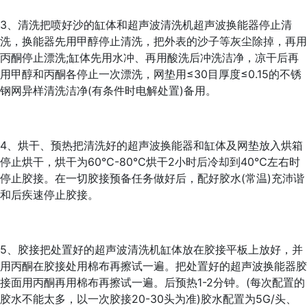
3、清洗把喷好沙的缸体和超声波清洗机超声波换能器停止清
洗，换能器先用甲醇停止清洗，把外表的沙子等灰尘除掉，再用
丙酮停止漂洗;缸体先用水冲、再用酸洗后冲洗洁净，凉干后再
用甲醇和丙酮各停止一次漂洗，网垫用≤30目厚度≤0.15的不锈
钢网异样清洗洁净(有条件时电解处置)备用。
4、烘干、预热把清洗好的超声波换能器和缸体及网垫放入烘箱
停止烘干，烘干为60℃-80℃烘干2小时后冷却到40℃左右时
停止胶接。在一切胶接预备任务做好后，配好胶水(常温)充沛谐
和后疾速停止胶接。
5、胶接把处置好的超声波清洗机缸体放在胶接平板上放好，并
用丙酮在胶接处用棉布再擦试一遍。把处置好的超声波换能器胶
接面用丙酮再用棉布再擦试一遍。后预热1-2分钟。(每次配置的
胶水不能太多，以一次胶接20-30头为准)胶水配置为5G/头、